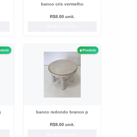
e
banco cris vermelho
R$8.00 unit.
Add ao carrinho
oduto
Produto
g
banco redondo branco p
R$8.00 unit.
Add ao carrinho