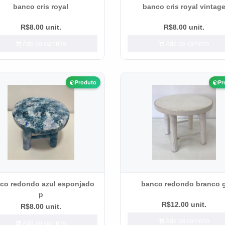
banco cris royal
banco cris royal vintag
R$8.00 unit.
R$8.00 unit.
Add ao carrinho
Add ao carrinho
Produto
Pr
co redondo azul esponjado
banco redondo branco 
p
R$12.00 unit.
R$8.00 unit.
Add ao carrinho
Add ao carrinho