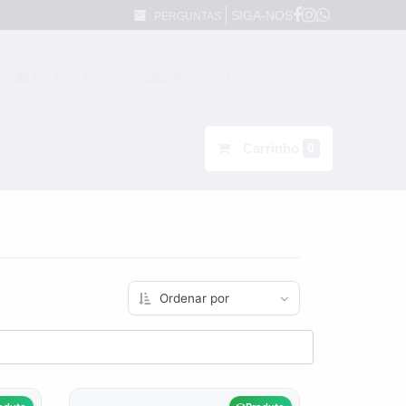
SIGA-NOS
PERGUNTAS
Olá, faça
login
ou
cadastre-se
Meus orçamentos
Carrinho
0