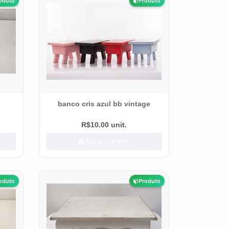
oduto
Produto
banco cris azul bb vintage
R$10.00 unit.
Add ao carrinho
oduto
Produto