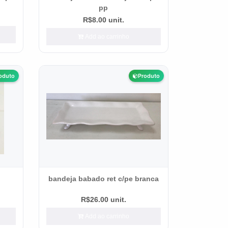
pp
R$8.00 unit.
Add ao carrinho
oduto
Produto
p
bandeja babado ret c/pe branca
R$26.00 unit.
Add ao carrinho