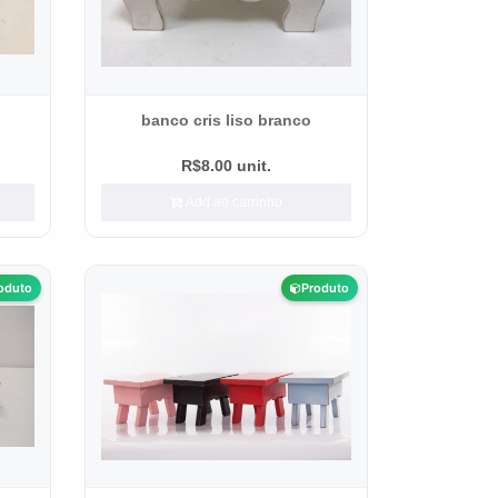
banco cris liso branco
R$8.00 unit.
Add ao carrinho
oduto
Produto