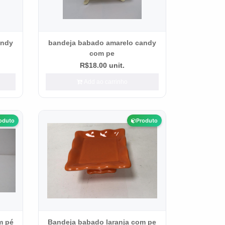
andy
bandeja babado amarelo candy
com pe
R$18.00 unit.
Add ao carrinho
oduto
Produto
m pé
Bandeja babado laranja com pe