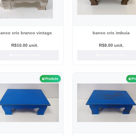
anco cris branco vintage
banco cris imbuia
R$10.00 unit.
R$8.00 unit.
Add ao carrinho
Add ao carrinho
Produto
Pr