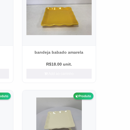
bandeja babado amarela
R$18.00 unit.
Add ao carrinho
oduto
Produto