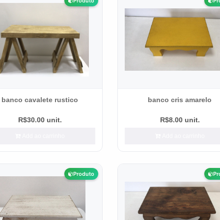
Produto
Pr
banco cavalete rustico
banco cris amarelo
R$30.00 unit.
R$8.00 unit.
Add ao carrinho
Add ao carrinho
Produto
Pr