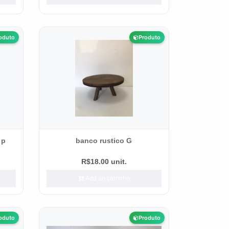
oduto
Produto
 p
banco rustico G
R$18.00 unit.
Add ao carrinho
oduto
Produto