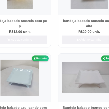
deja babado amarela com pe
bandeja babado amarelo c
p
alta
R$12.00 unit.
R$20.00 unit.
Add ao carrinho
Add ao carrinho
Produto
Pr
deja babado azul candy com
Bandeja babado branco co