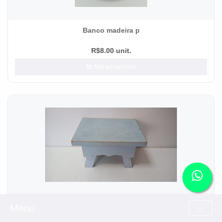
Banco madeira p
R$8.00 unit.
Add ao carrinho
banco MDF azul bb p
Menu