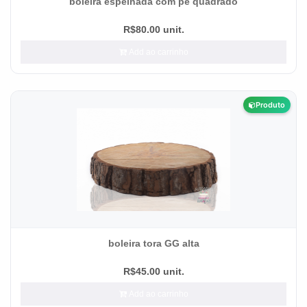
boleira espelhada com pé quadrado
R$80.00 unit.
Add ao carrinho
Produto
boleira tora GG alta
R$45.00 unit.
Add ao carrinho