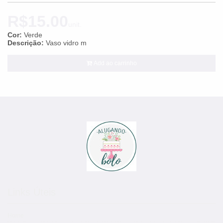
R$15.00
unit.
Cor:
Verde
Descrição:
Vaso vidro m
Add ao carrinho
Links Úteis
Home