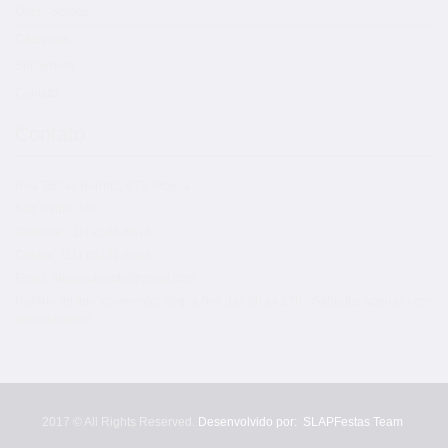
Quem Somos
Categoria
Showroom
Contato
Contato
Rua Tobias Barreto, 873, Mooca
São Paulo, SP
Telefone: (11) 2385-8676
Celular: (11) 95131-8606
Email: alugandobolo@gmail.com
Horário de funcionamento: Seg. a Sex das 8h as 17h - Sábados apenas com
agendamento
2017 © All Rights Reserved.
Desenvolvido por:
SLAPFestas Team