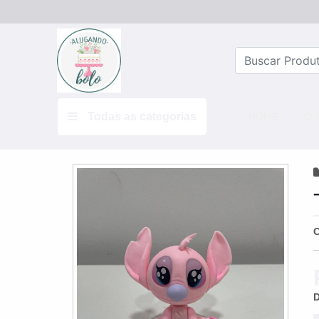
Todas as categorias
(CURRE
HOME
QU
D