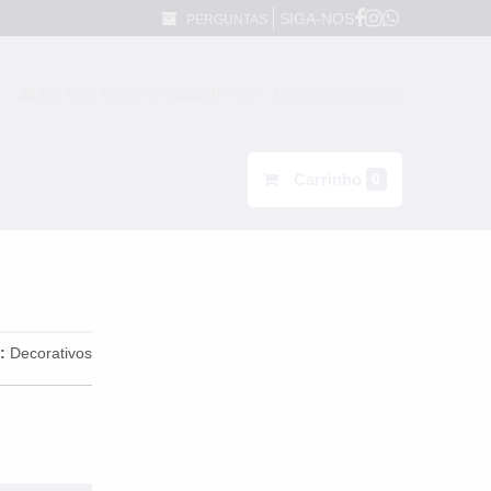
SIGA-NOS
PERGUNTAS
Olá, faça
login
ou
cadastre-se
Meus orçamentos
Carrinho
0
a:
Decorativos