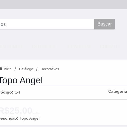
Buscar
NT)
EM SOMOS
CATEGORIA
SHOWROOM
CONTATO
/
/
Início
Catálogo
Decorativos
Topo Angel
Categori
Código:
t54
R$25.00
unit.
escrição:
Topo Angel