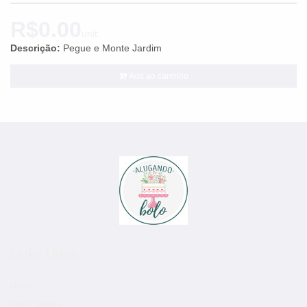
R$0.00
unit.
Descrição:
Pegue e Monte Jardim
Add ao carrinho
Links Úteis
Home
Quem Somos