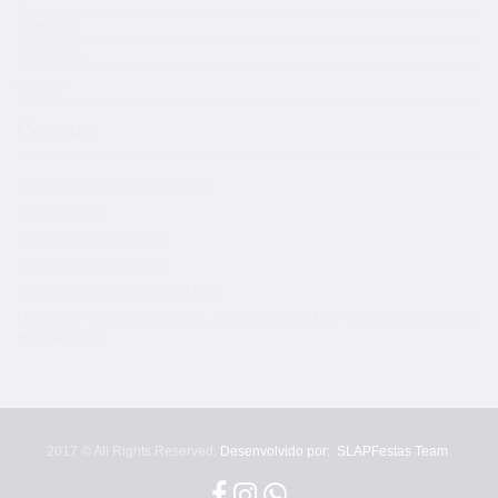
Categoria
Showroom
Contato
Contato
Rua Tobias Barreto, 873, Mooca
São Paulo, SP
Telefone: (11) 2385-8676
Celular: (11) 95131-8606
Email: alugandobolo@gmail.com
Horário de funcionamento: Seg. a Sex das 8h as 17h - Sábados apenas com
agendamento
2017 © All Rights Reserved.
Desenvolvido por:
SLAPFestas Team