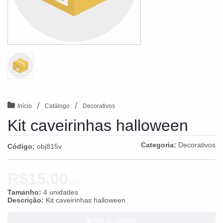
/
/
Início
Catálogo
Decorativos
Kit caveirinhas halloween
Categoria:
Decorativos
Código:
obj815v
R$15.00
unit.
Tamanho:
4 unidades
Descrição:
Kit caveirinhas halloween
Add ao carrinho