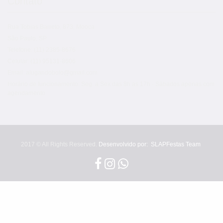
Contato
Rua Tobias Barreto, 873, Mooca
São Paulo, SP
Telefone: (11) 2385-8676
Celular: (11) 95131-8606
Email: alugandobolo@gmail.com
Horário de funcionamento: Seg. a Sex das 8h as 17h - Sábados apenas com
agendamento
2017 © All Rights Reserved.
Desenvolvido por:
SLAPFestas Team