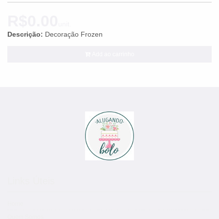
R$0.00
unit.
Descrição:
Decoração Frozen
Add ao carrinho
Links Úteis
Home
Quem Somos