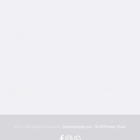
Categoria
Showroom
Contato
Contato
Rua Tobias Barreto, 873, Mooca
São Paulo, SP
Telefone: (11) 2385-8676
Celular: (11) 95131-8606
Email: alugandobolo@gmail.com
Horário de funcionamento: Seg. a Sex das 8h as 17h - Sábados apenas com
agendamento
2017 © All Rights Reserved.
Desenvolvido por:
SLAPFestas Team