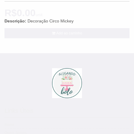
R$0.00
unit.
Descrição:
Decoração Circo Mickey
Add ao carrinho
Links Úteis
Home
Quem Somos