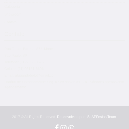
Categoria
Showroom
Contato
Contato
Rua Tobias Barreto, 873, Mooca
São Paulo, SP
Telefone: (11) 2385-8676
Celular: (11) 95131-8606
Email: alugandobolo@gmail.com
Horário de funcionamento: Seg. a Sex das 8h as 17h - Sábados apenas com
agendamento
2017 © All Rights Reserved.
Desenvolvido por:
SLAPFestas Team