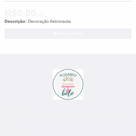
R$0.00
unit.
Descrição:
Decoração Astronauta
Add ao carrinho
Links Úteis
Home
Quem Somos