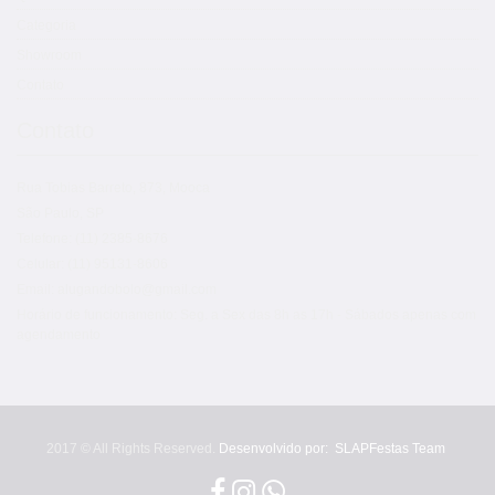
Categoria
Showroom
Contato
Contato
Rua Tobias Barreto, 873, Mooca
São Paulo, SP
Telefone: (11) 2385-8676
Celular: (11) 95131-8606
Email: alugandobolo@gmail.com
Horário de funcionamento: Seg. a Sex das 8h as 17h - Sábados apenas com
agendamento
2017 © All Rights Reserved.
Desenvolvido por:
SLAPFestas Team