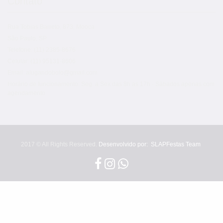
Contato
Rua Tobias Barreto, 873, Mooca
São Paulo, SP
Telefone: (11) 2385-8676
Celular: (11) 95131-8606
Email: alugandobolo@gmail.com
Horário de funcionamento: Seg. a Sex das 8h as 17h - Sábados apenas com
agendamento
2017 © All Rights Reserved.
Desenvolvido por:
SLAPFestas Team