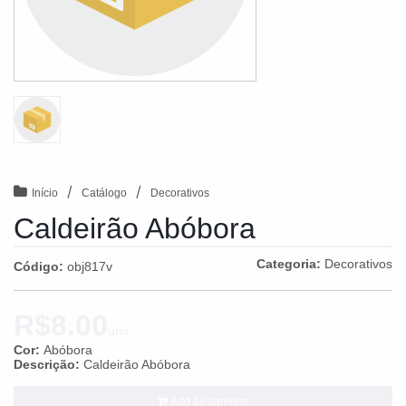
/
/
Início
Catálogo
Decorativos
Caldeirão Abóbora
Categoria:
Decorativos
Código:
obj817v
R$8.00
unit.
Cor:
Abóbora
Descrição:
Caldeirão Abóbora
Add ao carrinho