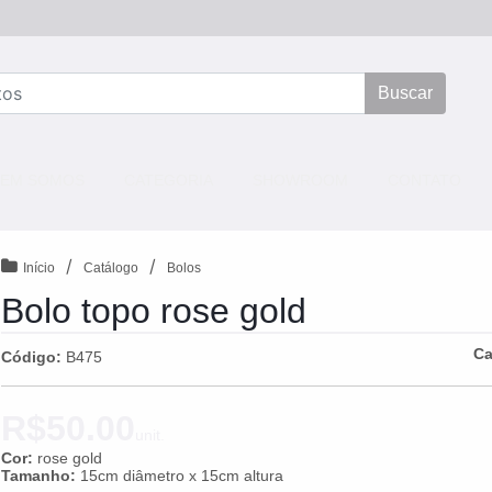
Buscar
NT)
EM SOMOS
CATEGORIA
SHOWROOM
CONTATO
/
/
Início
Catálogo
Bolos
Bolo topo rose gold
Ca
Código:
B475
R$50.00
unit.
Cor:
rose gold
Tamanho:
15cm diâmetro x 15cm altura