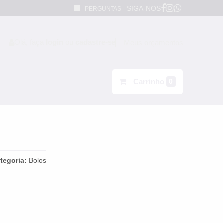
SIGA-NOS
PERGUNTAS
Olá, faça
login
ou
cadastre-se
Meus orçamentos
Carrinho
0
tegoria:
Bolos